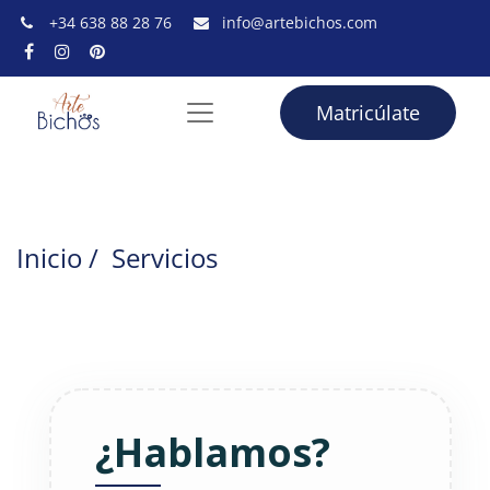
+34 638 88 28 76
info@artebichos.com
Matricúlate
Inicio
/
Servicios
¿Hablamos?